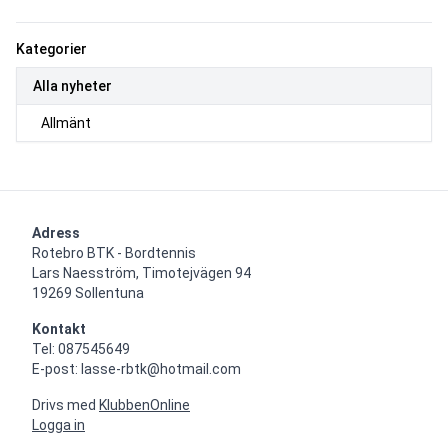
Kategorier
Alla nyheter
Allmänt
Adress
Rotebro BTK - Bordtennis

Lars Naesström, Timotejvägen 94

19269 Sollentuna
Kontakt
Tel: 087545649

E-post: lasse-rbtk@hotmail.com
Drivs med
KlubbenOnline
Logga in