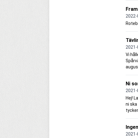
Fram
2022-
Rotebr
Tävli
2021-
Vi hål
Spårvä
august
Ni s
2021-
Hej! L
ni ska
tycker
Ingen
2021-