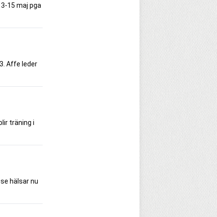
 13-15 maj pga
. Affe leder
ir träning i
asse hälsar nu