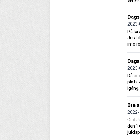
skrivi
Dags 
2023-
På lör
Just d
inte r
Dags 
2023-
Då är 
plats 
igång.
Bra s
2022-
God Ju
den 14
julkla