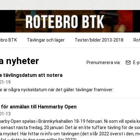
ebro BTK
Tävlingar och läger
Texter/bilder 2013-2018
Rot
la nyheter
Prenumerera via:
E-p
 tävlingsdatum att notera
01-19
är är några nyckeldatum när det gäller tävlingar framöver:
 för anmälan till Hammarby Open
01-13
by Open spelas i Brännkyrkahallen 18-19 februari. Ni som vill spela ka
senast nästa fredag, 20 januari. Det är en lite tuffare tävling för de s
 mycket. Här hittar ni info om tävlingen (det står 2022 överst i den, m