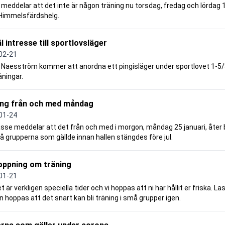
meddelar att det inte är någon träning nu torsdag, fredag och lördag
 Himmelsfärdshelg.
 intresse till sportlovsläger
02-21
Naesström kommer att anordna ett pingisläger under sportlovet 1-5/3
räningar.
ing från och med måndag
01-24
asse meddelar att det från och med i morgon, måndag 25 januari, åter bl
 grupperna som gällde innan hallen stängdes före jul.
oppning om träning
01-21
et är verkligen speciella tider och vi hoppas att ni har hållit er friska. L
n hoppas att det snart kan bli träning i små grupper igen.