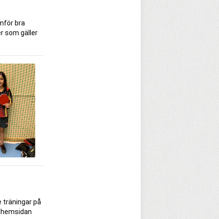
omför bra
r som gäller
e träningar på
på hemsidan