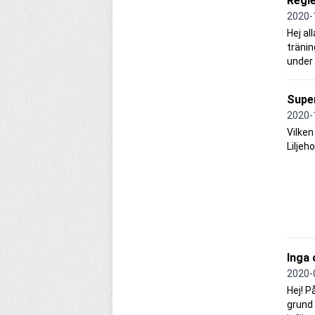
Regle
2020-
Hej al
tränin
under 
Super
2020-
Vilken
Liljeh
Inga 
2020-
Hej! P
grund 