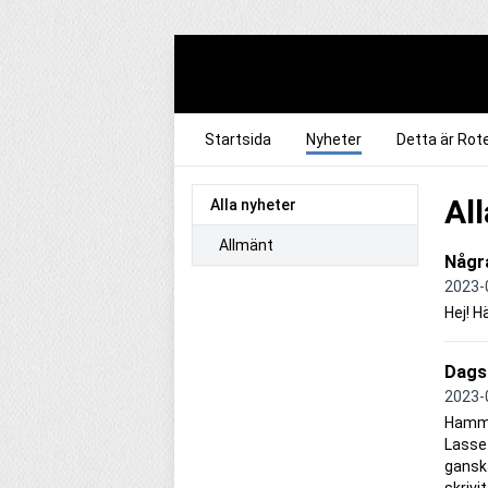
Startsida
Nyheter
Detta är Rot
Al
Alla nyheter
Allmänt
Några
2023-
Hej! H
Dags
2023-
Hammar
Lasse 
ganska