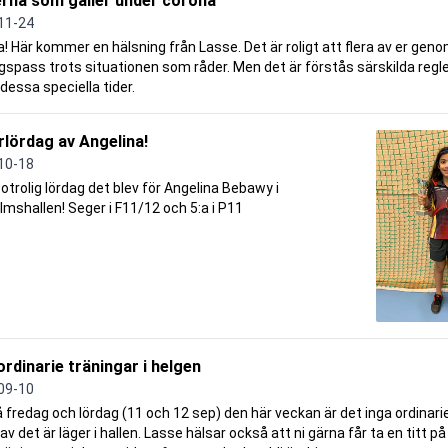
rna som gäller under corona
11-24
la! Här kommer en hälsning från Lasse. Det är roligt att flera av er gen
gspass trots situationen som råder. Men det är förstås särskilda regle
dessa speciella tider.
lördag av Angelina!
10-18
 otrolig lördag det blev för Angelina Bebawy i
olmshallen! Seger i F11/12 och 5:a i P11
ordinarie träningar i helgen
09-10
å fredag och lördag (11 och 12 sep) den här veckan är det inga ordinari
av det är läger i hallen. Lasse hälsar också att ni gärna får ta en titt 