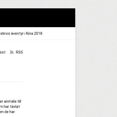
ebros äventyr i Kina 2018
ost
RSS
n anmäla till
om har tävlat
en de har