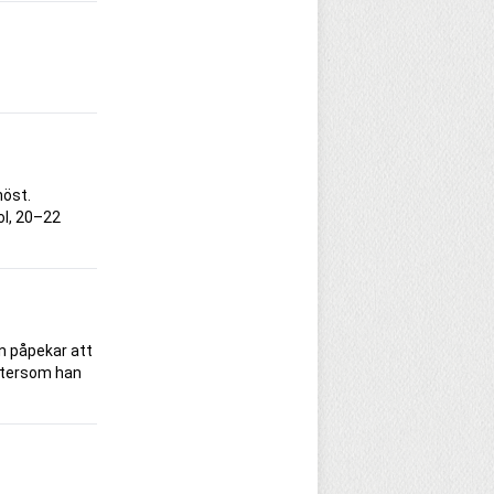
höst.
ol, 20–22
an påpekar att
eftersom han