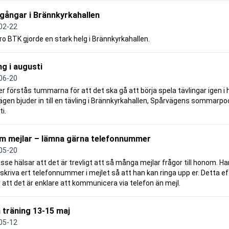
gångar i Brännkyrkahallen
02-22
o BTK gjorde en stark helg i Brännkyrkahallen.
ng i augusti
06-20
ler förstås tummarna för att det ska gå att börja spela tävlingar igen i 
gen bjuder in till en tävling i Brännkyrkahallen, Spårvägens sommarpo
i.
om mejlar – lämna gärna telefonnummer
05-20
asse hälsar att det är trevligt att så många mejlar frågor till honom. H
 skriva ert telefonnummer i mejlet så att han kan ringa upp er. Detta 
 att det är enklare att kommunicera via telefon än mejl.
 träning 13-15 maj
05-12