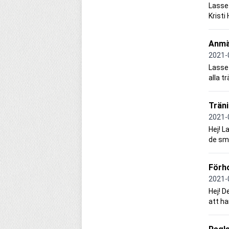
Lasse 
Kristi
Anmäl
2021-
Lasse 
alla t
Trän
2021-
Hej! L
de små
Förh
2021-
Hej! D
att ha