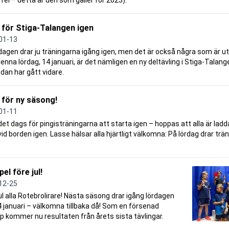
t fel – detta är den som gäller för 2023).
för Stiga-Talangen igen
01-13
dagen drar ju träningarna igång igen, men det är också några som är ut
enna lördag, 14 januari, är det nämligen en ny deltävling i Stiga-Talan
edan har gått vidare.
för ny säsong!
01-11
det dags för pingisträningarna att starta igen – hoppas att alla är ladd
vid borden igen. Lasse hälsar alla hjärtligt välkomna: På lördag drar trä
pel före jul!
12-25
l alla Rotebrolirare! Nästa säsong drar igång lördagen
 januari – välkomna tillbaka då! Som en försenad
pp kommer nu resultaten från årets sista tävlingar.